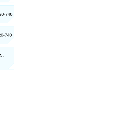
020-740
020-740
A -