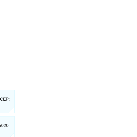
- CEP:
45020-