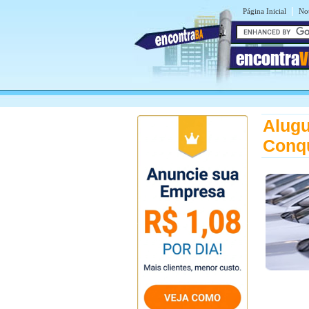
|
Página Inicial
Not
encontra
V
Alugu
Conq