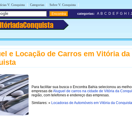
|
|
|
ícias V. Conquista
Categorias
Sobre V. Conquista
A
B
C
D
E
F
G
H
I
categorias:
itóriadaConquista
el e Locação de Carros em Vitória da
uista
Para facilitar sua busca o Encontra Bahia selecionou as melho
empresas de
Aluguel de carros na cidade de Vitória da Conqui
região, com telefones e endereço das empresas.
Similares: »
Locadoras de Automóveis em Vitória da Conquist