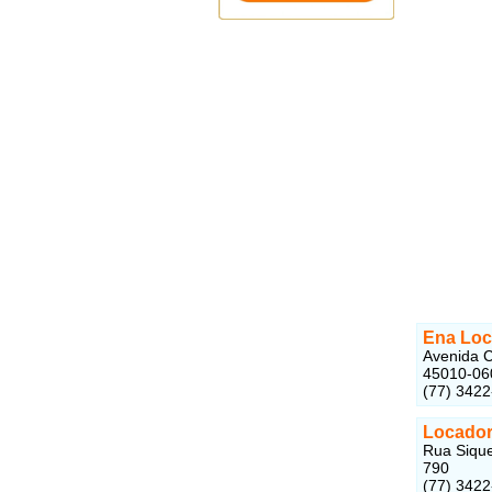
Ena Loc
Avenida Cr
45010-06
(77) 342
Locador
Rua Sique
790
(77) 342