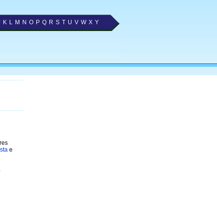
J
K
L
M
N
O
P
Q
R
S
T
U
V
W
X
Y
res
sta
e
a