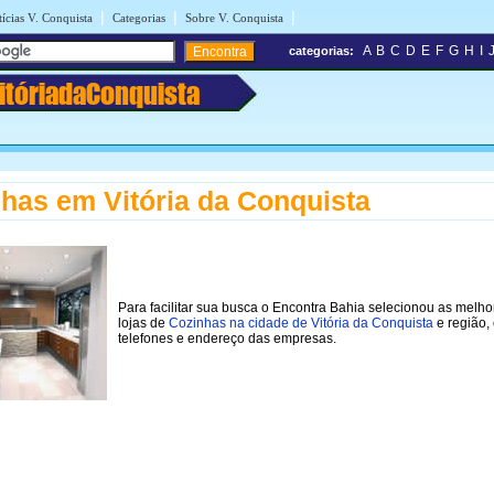
|
|
|
ícias V. Conquista
Categorias
Sobre V. Conquista
A
B
C
D
E
F
G
H
I
categorias:
itóriadaConquista
has em Vitória da Conquista
Para facilitar sua busca o Encontra Bahia selecionou as melho
lojas de
Cozinhas na cidade de Vitória da Conquista
e região,
telefones e endereço das empresas.