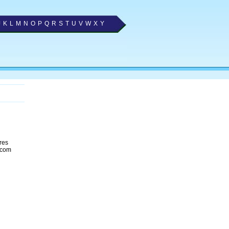
J
K
L
M
N
O
P
Q
R
S
T
U
V
W
X
Y
res
 com