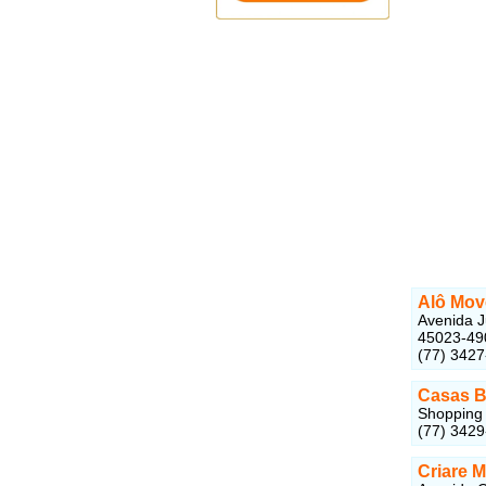
Alô Mov
Avenida J
45023-49
(77) 342
Casas B
Shopping 
(77) 342
Criare 