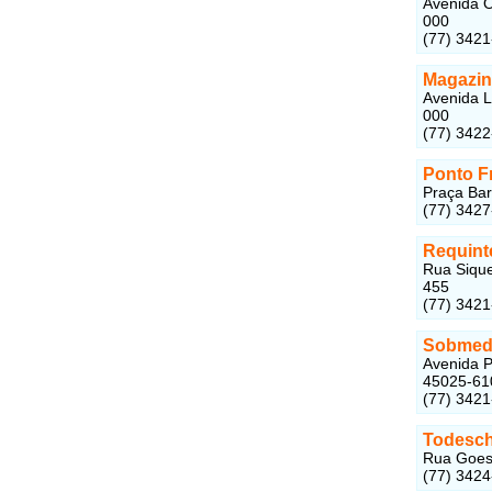
Avenida O
000
(77) 342
Magazin
Avenida L
000
(77) 342
Ponto F
Praça Bar
(77) 342
Requint
Rua Sique
455
(77) 342
Sobmed
Avenida P
45025-61
(77) 342
Todesch
Rua Goes 
(77) 342