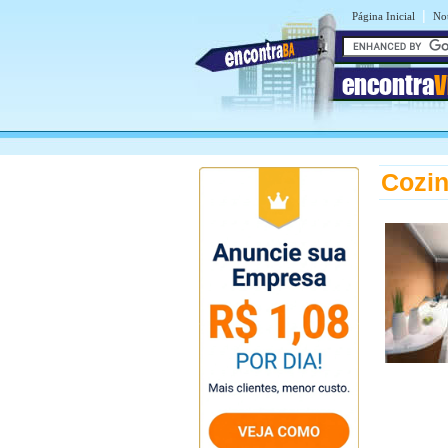
|
Página Inicial
Not
encontra
V
Cozin