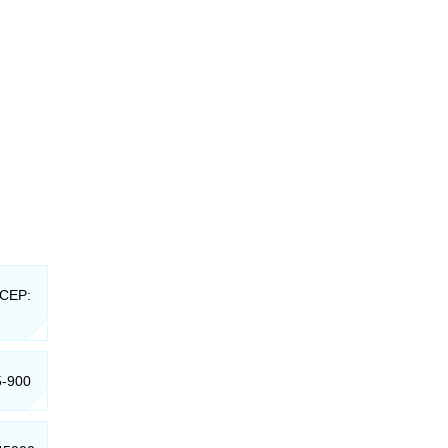
 CEP:
5-900