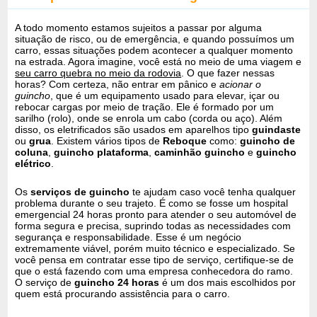
A todo momento estamos sujeitos a passar por alguma
situação de risco, ou de emergência, e quando possuímos um
carro, essas situações podem acontecer a qualquer momento
na estrada. Agora imagine, você está no meio de uma viagem e
seu carro quebra no meio da rodovia
. O que fazer nessas
horas? Com certeza, não entrar em pânico e
acionar o
guincho
, que é um equipamento usado para elevar, içar ou
rebocar cargas por meio de tração. Ele é formado por um
sarilho (rolo), onde se enrola um cabo (corda ou aço). Além
disso, os eletrificados são usados em aparelhos tipo
guindaste
ou
grua
. Existem vários tipos de
Reboque
como:
guincho de
coluna
,
guincho plataforma
,
caminhão guincho
e
guincho
elétrico
.
Os
serviços de guincho
te ajudam caso você tenha qualquer
problema durante o seu trajeto. É como se fosse um hospital
emergencial 24 horas pronto para atender o seu automóvel de
forma segura e precisa, suprindo todas as necessidades com
segurança e responsabilidade. Esse é um negócio
extremamente viável, porém muito técnico e especializado. Se
você pensa em contratar esse tipo de serviço, certifique-se de
que o está fazendo com uma empresa conhecedora do ramo.
O serviço de
guincho 24 horas
é um dos mais escolhidos por
quem está procurando assistência para o carro.