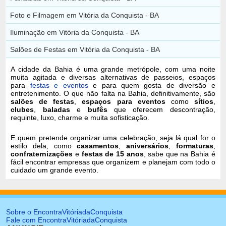
Foto e Filmagem em Vitória da Conquista - BA
Iluminação em Vitória da Conquista - BA
Salões de Festas em Vitória da Conquista - BA
A cidade da Bahia é uma grande metrópole, com uma noite
muita agitada e diversas alternativas de passeios, espaços
para
festas e eventos
e para quem gosta de diversão e
entretenimento. O que não falta na Bahia, definitivamente, são
salões de festas
,
espaços para eventos
como
sítios
,
clubes
,
baladas
e
bufês
que oferecem descontração,
requinte, luxo, charme e muita sofisticação.
E quem pretende organizar uma celebração, seja lá qual for o
estilo dela, como
casamentos
,
aniversários
,
formaturas
,
confraternizações
e
festas de 15 anos
, sabe que na Bahia é
fácil encontrar empresas que organizem e planejam com todo o
cuidado um grande evento.
Sobre o EncontraVitóriadaConquista
Fale com EncontraVitóriadaConquista